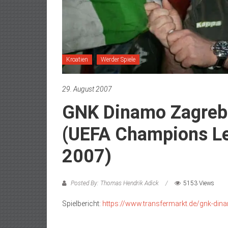
Kroatien
Werder Spiele
29. August 2007
GNK Dinamo Zagreb
(UEFA Champions Le
2007)
Posted By: Thomas Hendrik Adick
5153 Views
Spielbericht:
https://www.transfermarkt.de/gnk-din