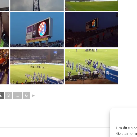
2
3
...
6
►
Um dir ein o
Geräteinform