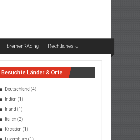
bremenRAcing
Rechtliches
Besuchte Länder & Orte
Deutschland
(4)
Indien
(1)
Irland
(1)
Italien
(2)
Kroatien
(1)
Luxemburg
(1)