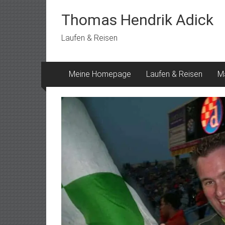
Skip
to
Thomas Hendrik Adick
content
Laufen & Reisen
Meine Homepage
Laufen & Reisen
M