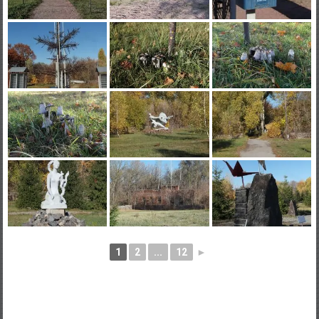
1
2
...
12
►