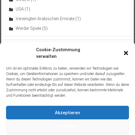
USA
(1)
Vereinigten Arabischen Emirate
(1)
Werder Spiele
(5)
Neuste Trips
Cookie-Zustimmung
verwalten
Sperrzone von Tschernobyl (2019)
18. Oktober 2019
Um dir ein optimales Erlebnis zu bieten, verwenden wir Technologien wie
Besuch beim Europäischen Gerichtshof (2016)
15. Juni
Cookies, um Geräteinformationen zu speichern und/oder darauf zuzugreifen.
Wenn du diesen Technologien zustimmst, können wir Daten wie das
2016
Surfverhalten oder eindeutige IDs auf dieser Website verarbeiten. Wenn du deine
Prien am Chiemsee (2015)
13. Juli 2015
Zustimmung nicht erteilst oder zurückziehst, können bestimmte Merkmale
und Funktionen beeinträchtigt werden.
Füssen / Schloss Neuschwanstein (2011)
9. Oktober 2011
Trier (2011)
16. August 2011
Akzeptieren
Ablehnen