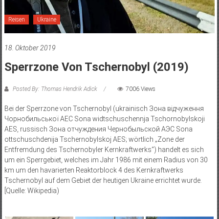
Reisen
Ukraine
18. Oktober 2019
Sperrzone Von Tschernobyl (2019)
Posted By: Thomas Hendrik Adick
7006 Views
Bei der Sperrzone von Tschernobyl (ukrainisch Зона відчуження
Чорнобильської АЕС Sona widtschuschennja Tschornobylskoji
AES, russisch Зона отчуждения Чернобыльской АЭС Sona
ottschuschdenija Tschernobylskoj AES; wörtlich „Zone der
Entfremdung des Tschernobyler Kernkraftwerks“) handelt es sich
um ein Sperrgebiet, welches im Jahr 1986 mit einem Radius von 30
km um den havarierten Reaktorblock 4 des Kernkraftwerks
Tschernobyl auf dem Gebiet der heutigen Ukraine errichtet wurde.
[Quelle: Wikipedia)