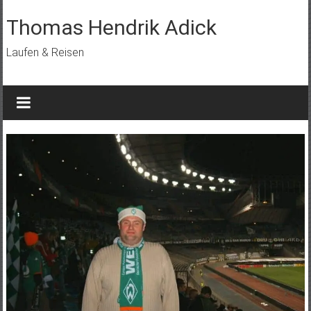
Skip
to
Thomas Hendrik Adick
content
Laufen & Reisen