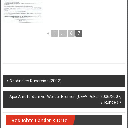
◄
1
...
6
7
Post
Nordindien Rundreise (2002)
navigation
Ajax Amsterdam vs. Werder Bremen (UEFA-Pokal, 2006/2007,
3. Runde )
Besuchte Länder & Orte