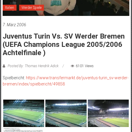
Italien
Werder Spiele
7. März 2006
Juventus Turin Vs. SV Werder Bremen
(UEFA Champions League 2005/2006
Achtelfinale )
Posted By: Thomas Hendrik Adick
6101 Views
Spielbericht:
https://www.transfermarkt.de/juventus-turin_sv-werder-
bremen/index/spielbericht/49858