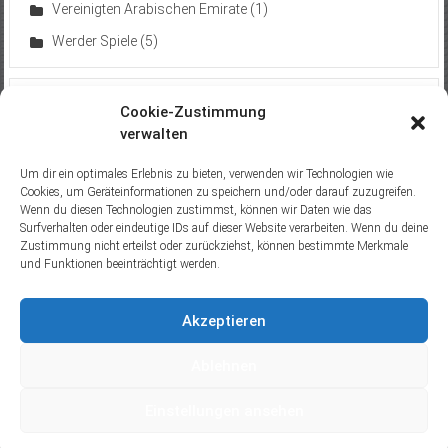
Vereinigten Arabischen Emirate
(1)
Werder Spiele
(5)
Neuste Trips
Cookie-Zustimmung
verwalten
Sperrzone von Tschernobyl (2019)
18. Oktober 2019
Um dir ein optimales Erlebnis zu bieten, verwenden wir Technologien wie
Besuch beim Europäischen Gerichtshof (2016)
15. Juni
Cookies, um Geräteinformationen zu speichern und/oder darauf zuzugreifen.
Wenn du diesen Technologien zustimmst, können wir Daten wie das
2016
Surfverhalten oder eindeutige IDs auf dieser Website verarbeiten. Wenn du deine
Prien am Chiemsee (2015)
13. Juli 2015
Zustimmung nicht erteilst oder zurückziehst, können bestimmte Merkmale
und Funktionen beeinträchtigt werden.
Füssen / Schloss Neuschwanstein (2011)
9. Oktober 2011
Trier (2011)
16. August 2011
Akzeptieren
Ablehnen
Einstellungen ansehen
Copyright © 2026
Thomas Hendrik Adick
. All rights reserved.Theme:
ColorNews Pro
by ThemeGrill. Powered by
WordPress
.