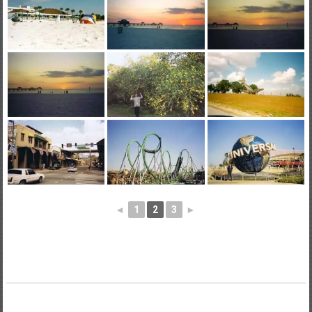
◄
1
2
3
►