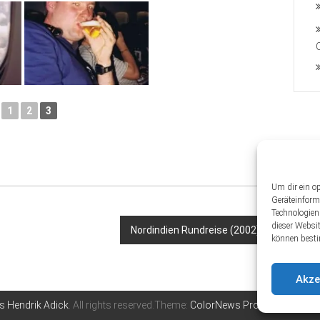
1
2
3
Um dir ein o
Geräteinform
Technologien
dieser Websi
Nordindien Rundreise (2002)
können besti
Akze
 Hendrik Adick
. All rights reserved.Theme:
ColorNews Pro
by ThemeGril