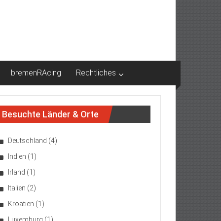
bremenRAcing
Rechtliches
Besuchte Länder & Orte
Deutschland
(4)
Indien
(1)
Irland
(1)
Italien
(2)
Kroatien
(1)
Luxemburg
(1)