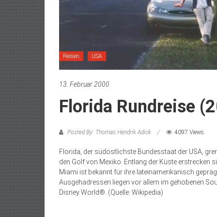
Reisen
USA
13. Februar 2000
Florida Rundreise (
Posted By: Thomas Hendrik Adick
4097 Views
Florida, der südöstlichste Bundesstaat der USA, gren
den Golf von Mexiko. Entlang der Küste erstrecken s
Miami ist bekannt für ihre lateinamerikanisch geprä
Ausgehadressen liegen vor allem im gehobenen Sout
Disney World®. (Quelle: Wikipedia)